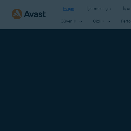
Ev için
İşletmeler için
İş or
Güvenlik
Gizlilik
Perf