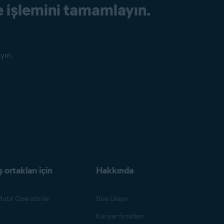
me işlemini tamamlayın.
yın.
ş ortakları için
Hakkında
obil Operatörler
Bize Ulaşın
Kariyer fırsatları