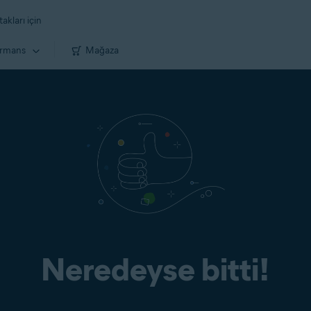
takları için
ormans
Mağaza
Neredeyse bitti!