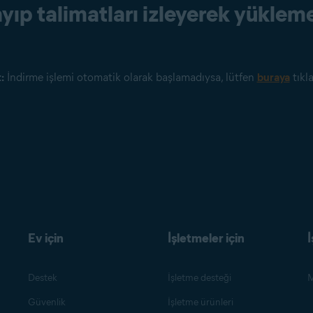
ayıp talimatları izleyerek yükle
:
İndirme işlemi otomatik olarak başlamadıysa, lütfen
buraya
tıkla
Ev için
İşletmeler için
İ
Destek
İşletme desteği
M
Güvenlik
İşletme ürünleri