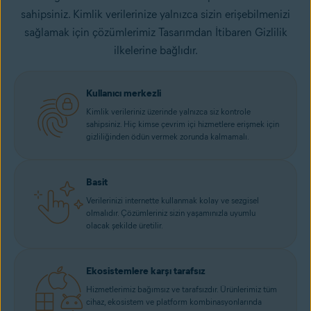
sahipsiniz. Kimlik verilerinize yalnızca sizin erişebilmenizi
sağlamak için çözümlerimiz Tasarımdan İtibaren Gizlilik
ilkelerine bağlıdır.
Kullanıcı merkezli
Kimlik verileriniz üzerinde yalnızca siz kontrole
sahipsiniz. Hiç kimse çevrim içi hizmetlere erişmek için
gizliliğinden ödün vermek zorunda kalmamalı.
Basit
Verilerinizi internette kullanmak kolay ve sezgisel
olmalıdır. Çözümleriniz sizin yaşamınızla uyumlu
olacak şekilde üretilir.
Ekosistemlere karşı tarafsız
Hizmetlerimiz bağımsız ve tarafsızdır. Ürünlerimiz tüm
cihaz, ekosistem ve platform kombinasyonlarında