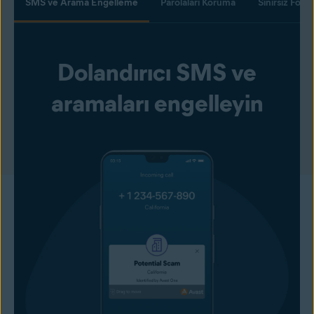
SMS ve Arama Engelleme
Parolaları Koruma
Sınırsız Foto
Dolandırıcı SMS ve
aramaları engelleyin