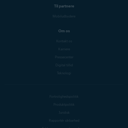
Til partnere
Mobiludbydere
Om os
Kontakt os
Karriere
Pressecenter
Digital tillid
Teknologi
Fortrolighedspolitik
Produktpolitik
Juridisk
Rapportér sårbarhed