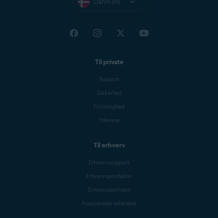
Danmark
Til private
Support
Sikkerhed
Fortrolighed
Ydeevne
Til erhverv
Erhvervssupport
Erhvervsprodukter
Erhvervspartnere
Associerede selskaber