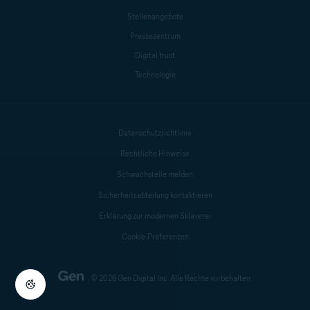
Stellenangebote
Pressezentrum
Digital trust
Technologie
Datenschutzrichtlinie
Rechtliche Hinweise
Schwachstelle melden
Sicherheitsabteilung kontaktieren
Erklärung zur modernen Sklaverei
Cookie-Präferenzen
© 2026 Gen Digital Inc. Alle Rechte vorbehalten.