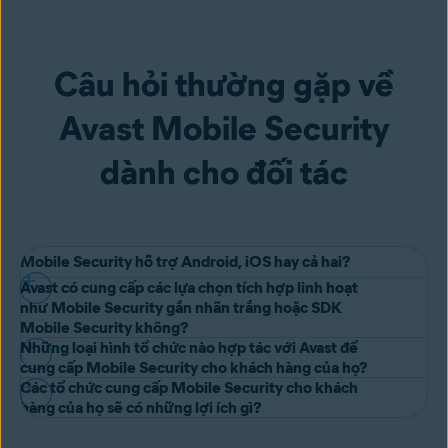
Câu hỏi thường gặp về
Avast Mobile Security
dành cho đối tác
Mobile Security hỗ trợ Android, iOS hay cả hai?
Avast có cung cấp các lựa chọn tích hợp linh hoạt
Avast Mobile Security hỗ trợ cả Android và iOS, với các tính năng
như Mobile Security gắn nhãn trắng hoặc SDK
tùy chỉnh để bảo vệ từng hệ điều hành ở vị trí cần thiết.
Mobile Security không?
Những loại hình tổ chức nào hợp tác với Avast để
Có, Avast sẽ hợp tác với tổ chức của bạn về các giải pháp Mobile
cung cấp Mobile Security cho khách hàng của họ?
Security gắn nhãn trắng, Mobile Security đồng thương hiệu hoặc
Các tổ chức cung cấp Mobile Security cho khách
Avast hợp tác với các nhà cung cấp viễn thông, ngân hàng, nhà
hàng của họ sẽ có những lợi ích gì?
SDK Mobile Security để mang lại trải nghiệm người dùng tốt nhất
cung cấp bảo hiểm, nhà cung cấp dịch vụ công cộng, v.v. để mang
có thể và đáp ứng các mục tiêu của bạn. Hãy liên hệ với nhóm
Khi cung cấp Mobile Security cho khách hàng, các đối tác của