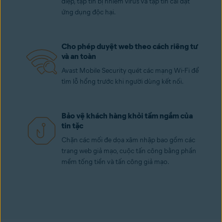
điệp, tập tin bị nhiễm virus và tập tin cài đặt
ứng dụng độc hại.
Cho phép duyệt web theo cách riêng tư
và an toàn
Avast Mobile Security quét các mạng Wi-Fi để
tìm lỗ hổng trước khi người dùng kết nối.
Bảo vệ khách hàng khỏi tầm ngắm của
tin tặc
Chặn các mối đe dọa xâm nhập bao gồm các
trang web giả mạo, cuộc tấn công bằng phần
mềm tống tiền và tấn công giả mạo.