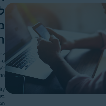
ל
מ
ה
לקו
הדי
ביו
הגנ