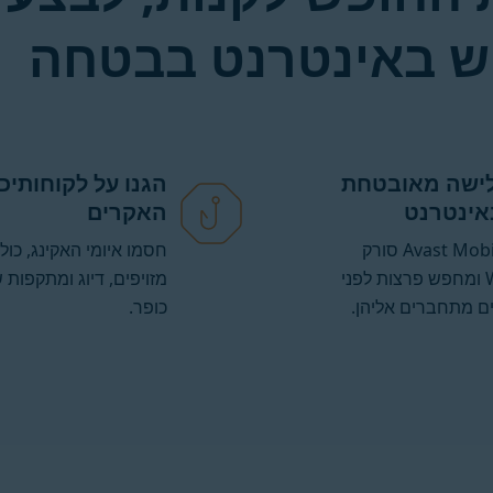
וש באינטרנט בבטחה
לישה מאובטחת
הגנו על לקוחותיכ
אינטרנט
האקרים
Avast Mobile Security סורק
חסמו איומי האקינג, כול
רשתות Wi-Fi ומחפש פרצות לפני
מזויפים, דיוג ומתקפות 
מתחברים אליהן.
כופר.