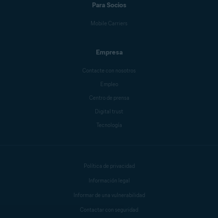
Para Socios
Mike Polacko
Mobile Carriers
Empresa
Sander van Hezik
Contacte con nosotros
Empleo
Centro de prensa
Carly Burdova
Digital trust
Tecnología
Danielle Bodnar
Política de privacidad
Anthony Freda
Información legal
Informar de una vulnerabilidad
Contactar con seguridad