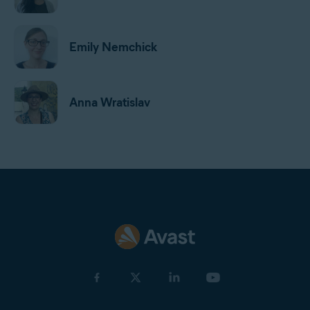
Emily Nemchick
Anna Wratislav
Jan Mazal
Gordon Daniell
Jeremy Coppock