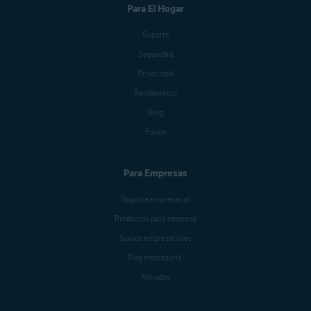
Para El Hogar
Michelle Robins
Soporte
Seguridad
Jessica Valasek Estenssoro
Privacidad
Rendimiento
Blog
Melanie Weber
Forum
Para Empresas
Crissy Joshua
Soporte empresarial
Productos para empresa
Antoinette Cocorinos
Socios empresariales
Blog empresarial
Afiliados
Sandro Villinger