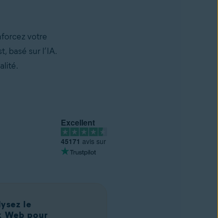
nforcez votre
, basé sur l’IA.
lité.
Excellent
45171
avis sur
ysez le
k Web pour