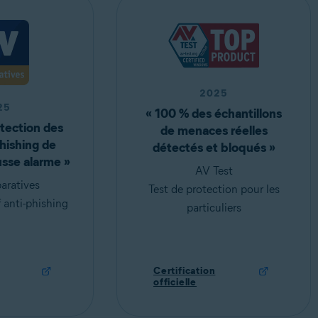
2025
25
« 100 % des échantillons
tection des
de menaces réelles
hishing de
détectés et bloqués »
usse alarme »
AV Test
ratives
Test de protection pour les
 anti-phishing
particuliers
Certification
officielle