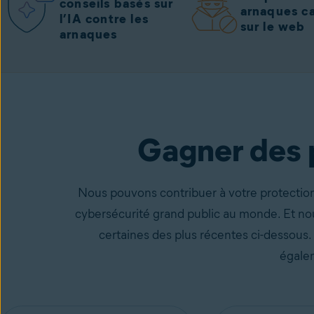
conseils basés sur
arnaques c
l’IA contre les
sur le web
arnaques
Avast One
avec l’antivirus gratuit
Obtenez-le gr
Gagner des p
Nous pouvons contribuer à votre protection 
cybersécurité grand public au monde. Et no
certaines des plus récentes ci-dessous.
égalem