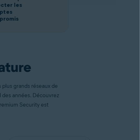
cter les
ptes
promis
ature
s plus grands réseaux de
il des années. Découvrez
 Premium Security est