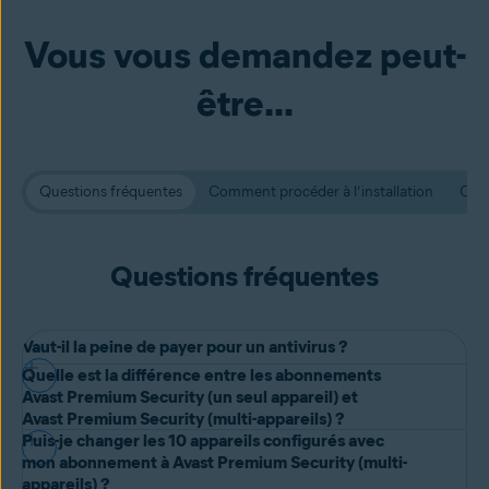
Vous vous demandez peut-
être...
Questions fréquentes
Comment procéder à l’installation
Conf
Questions fréquentes
Vaut-il la peine de payer pour un antivirus ?
Quelle est la différence entre les abonnements
Alors qu’un
antivirus gratuit
vous offre une protection essentielle,
Avast Premium Security (un seul appareil) et
les options premium proposent davantage d’outils pour gérer les
Avast Premium Security (multi-appareils) ?
Puis-je changer les 10 appareils configurés avec
nouvelles menaces à mesure qu’elles apparaissent.
Ces deux abonnements à Avast Premium Security offrent une
mon abonnement à Avast Premium Security (multi-
Avast Premium Security vous aide à
éviter les sites web
sécurité intégrale, mais chacun couvre un nombre spécifique
appareils) ?