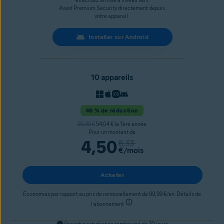
effectuez la mise à niveau vers
Avast Premium Security directement depuis
votre appareil.
Installer sur Android
10 appareils
46 % de réduction
99,99 €
54,04 € la 1ère année
Pour un montant de
4,50
8,33
€
/mois
Acheter
Économies par rapport au prix de renouvellement de 99,99 €/an. Détails de
l’abonnement