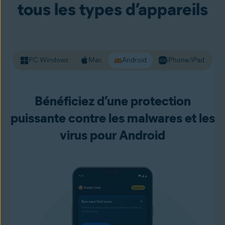
données personnelles). Premium Security vous avertit des
tous les types d’appareils
sites web dangereux avant de les charger, ce qui vous
permet de vivre votre vie numérique plus en confiance.
PC Windows
Mac
Android
iPhone/iPad
Bénéficiez d’une protection
puissante contre les malwares et les
virus pour Android