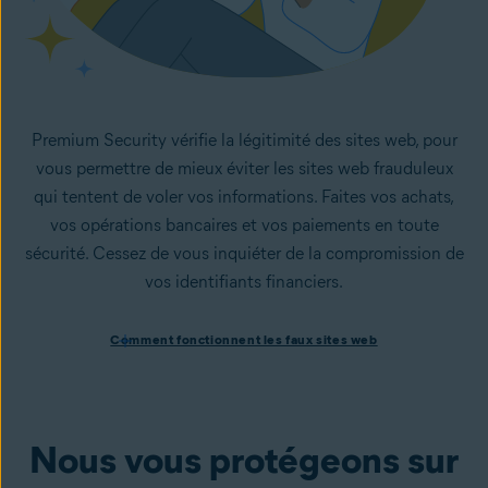
Premium Security vérifie la légitimité des sites web, pour
vous permettre de mieux éviter les sites web frauduleux
qui tentent de voler vos informations. Faites vos achats,
vos opérations bancaires et vos paiements en toute
sécurité. Cessez de vous inquiéter de la compromission de
vos identifiants financiers.
Comment fonctionnent les faux sites web
Comment fonctionnent les faux sites web
Les faux sites web sont couramment utilisés par les
cybercriminels pour dérober des données et informations
personnelles. On parle de site
frauduleux
lorsqu’un site
web n’est qu’une copie d’un site légitime, et qu’il est conçu
Nous vous protégeons sur
pour voler des informations (mots de passe et autres