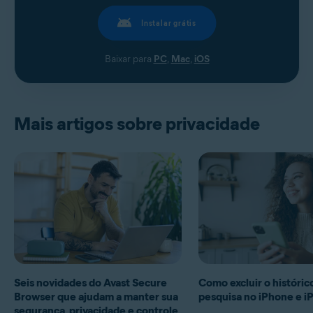
Instalar grátis
Baixar para
PC
,
Mac
,
iOS
Mais artigos sobre privacidade
Seis novidades do Avast Secure
Como excluir o históric
Browser que ajudam a manter sua
pesquisa no iPhone e i
segurança, privacidade e controle