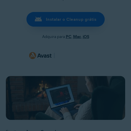
Instalar o Cleanup grátis
Adquira para
PC
,
Mac
,
iOS