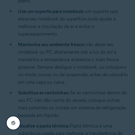
plano.
Use um suporte para notebook:
um suporte que
eleva seu notebook da superfície pode ajudar a
melhorar a circulação de ar e evitar o
superaquecimento.
Mantenha seu ambiente fresco:
não deixe seu
notebook ou PC diretamente sob a luz do sol e
mantenha a temperatura ambiente o mais fresca
possível. Sempre desligue o notebook, ou coloque-o
no modo ocioso ou de suspensão, antes de colocá-lo
em uma capa ou caixa.
Substitua as ventoinhas:
Se as ventoinhas dentro do
seu PC não dão conta do recado, coloque outras
mais potentes ou instale um sistema de refrigeração
baseada em líquido.
Atualize a pasta térmica:
Pasta térmica é uma
substância usada para melhorar a transferência de