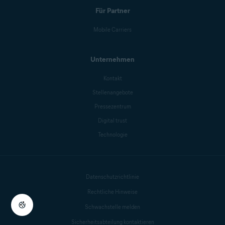
Für Partner
Mobile Carriers
Unternehmen
Kontakt
Stellenangebote
Pressezentrum
Digital trust
Technologie
Datenschutzrichtlinie
Rechtliche Hinweise
Schwachstelle melden
Sicherheitsabteilung kontaktieren