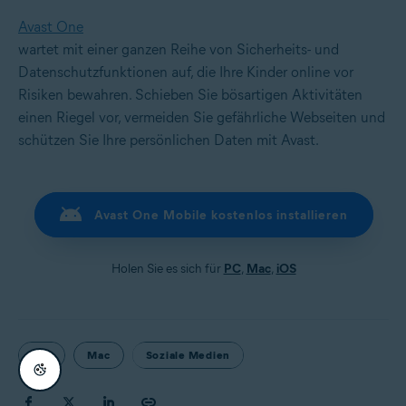
Avast One
wartet mit einer ganzen Reihe von Sicherheits- und
Datenschutzfunktionen auf, die Ihre Kinder online vor
Risiken bewahren. Schieben Sie bösartigen Aktivitäten
einen Riegel vor, vermeiden Sie gefährliche Webseiten und
schützen Sie Ihre persönlichen Daten mit Avast.
Avast One Mobile kostenlos installieren
Holen Sie es sich für
PC
,
Mac
,
iOS
iOS
Mac
Soziale Medien