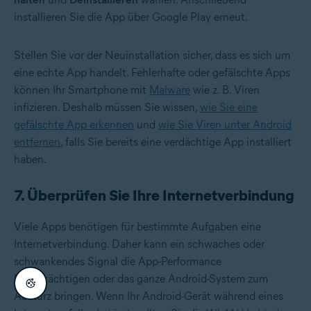
installieren Sie die App über Google Play erneut.
Stellen Sie vor der Neuinstallation sicher, dass es sich um
eine echte App handelt. Fehlerhafte oder gefälschte Apps
können Ihr Smartphone mit
Malware
wie z. B. Viren
infizieren. Deshalb müssen Sie wissen,
wie Sie eine
gefälschte App erkennen
und
wie Sie Viren unter Android
entfernen
, falls Sie bereits eine verdächtige App installiert
haben.
7. Überprüfen Sie Ihre Internetverbindung
Viele Apps benötigen für bestimmte Aufgaben eine
Internetverbindung. Daher kann ein schwaches oder
schwankendes Signal die App-Performance
beeinträchtigen oder das ganze Android-System zum
Absturz bringen. Wenn Ihr Android-Gerät während eines