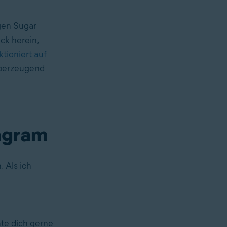
gen Sugar
ick herein,
tioniert auf
überzeugend
agram
 Als ich
hte dich gerne