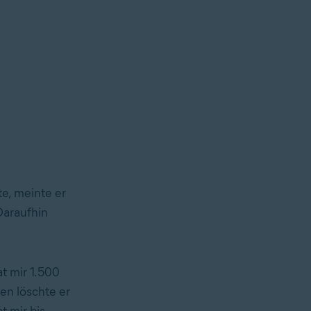
te, meinte er
Daraufhin
t mir 1.500
en löschte er
t mir bis