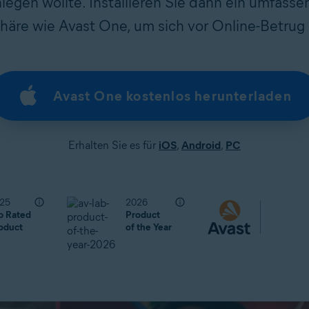
legen wollte. Installieren Sie dann ein umfassen
häre wie Avast One, um sich vor Online-Betrug
Avast One kostenlos herunterladen
Erhalten Sie es für
iOS
,
Android
,
PC
25
2026
p Rated
Product
oduct
of the Year