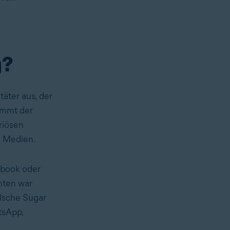
g?
täter aus, der
immt der
riösen
n Medien.
ebook oder
nten war
lsche Sugar
tsApp,