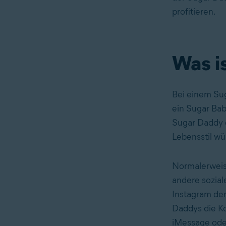
profitieren.
Was i
Bei einem Sug
ein Sugar Bab
Sugar Daddy e
Lebensstil wü
Normalerweis
andere sozial
Instagram de
Daddys die Ko
iMessage od