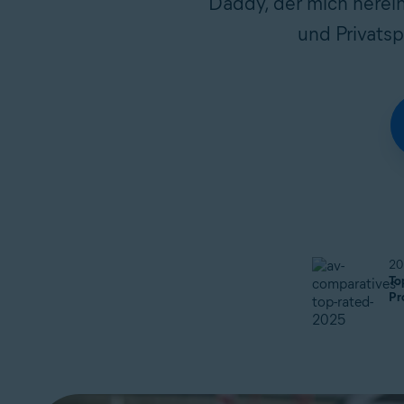
Daddy, der mich herein
und Privatsp
20
To
Pr