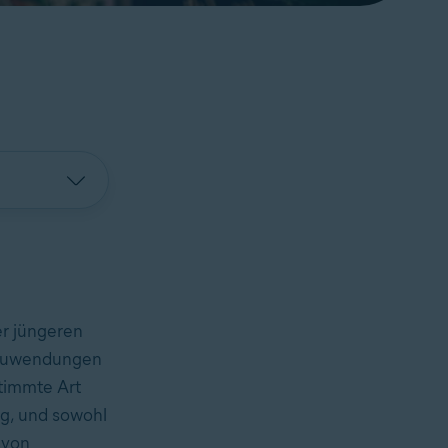
er jüngeren
e Zuwendungen
stimmte Art
ig, und sowohl
avon