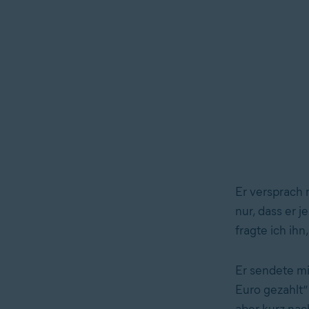
Er versprach m
nur, dass er 
fragte ich ihn
Er sendete mi
Euro gezahlt“
aber kurz nac