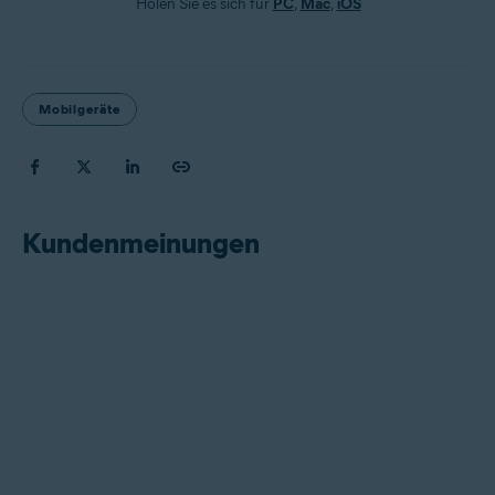
Holen Sie es sich für
PC
,
Mac
,
iOS
Mobilgeräte
Kundenmeinungen