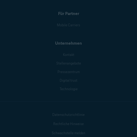
Sandro Villinger
Für Partner
Mike Polacko
Mobile Carriers
Unternehmen
Carly Burdova
Kontakt
Stellenangebote
Pressezentrum
Danielle Bodnar
Digital trust
Technologie
Anthony Freda
Datenschutzrichtlinie
Ivan Belcic
Rechtliche Hinweise
Schwachstelle melden