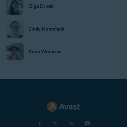
Olga Drnek
Emily Nemchick
Anna Wratislav
Jan Mazal
Gordon Daniell
Jeremy Coppock