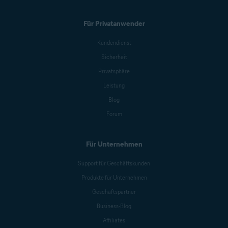
Für Privatanwender
Michelle Robins
Kundendienst
Sicherheit
Benjamin Gorman
Privatsphäre
Leistung
Blog
Jessica Valasek Estenssoro
Forum
Für Unternehmen
Melanie Weber
Support für Geschäftskunden
Produkte für Unternehmen
Antoinette Cocorinos
Geschäftspartner
Business-Blog
Affiliates