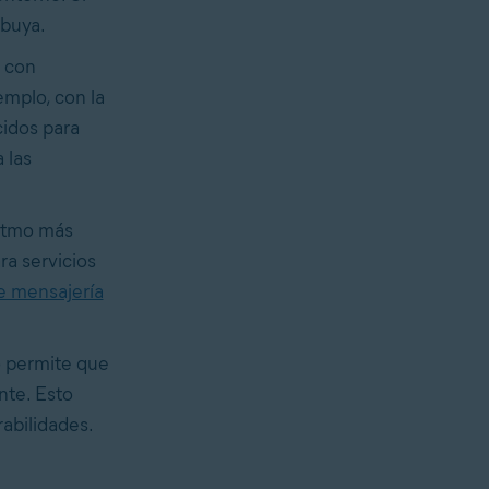
ibuya.
s con
emplo, con la
cidos para
 las
ritmo más
ra servicios
e mensajería
o permite que
nte. Esto
rabilidades.