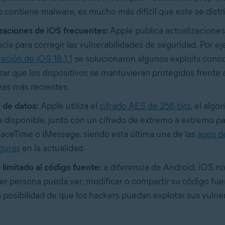
 contiene malware, es mucho más difícil que este se distr
zaciones de iOS frecuentes:
Apple publica actualizacione
cia para corregir las vulnerabilidades de seguridad. Por ej
zación de iOS 18.1.1
se solucionaron algunos exploits cono
zar que los dispositivos se mantuvieran protegidos frente a
as más recientes.
 de datos:
Apple utiliza el
cifrado AES de 256 bits
, el algo
 disponible, junto con un cifrado de extremo a extremo pa
ceTime o iMessage, siendo esta última una de las
apps d
guras
en la actualidad.
limitado al código fuente:
a diferencia de Android, iOS n
er persona pueda ver, modificar o compartir su código fue
la posibilidad de que los hackers puedan explotar sus vulne