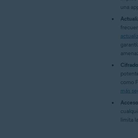
una app
Actuali
frecuen
actuali
garanti
amenaz
Cifrado
potente
como Fa
más se
Acceso 
cualqui
limita 