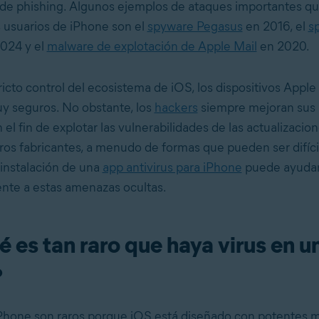
de phishing. Algunos ejemplos de ataques importantes q
s usuarios de iPhone son el
spyware Pegasus
en 2016, el
s
024 y el
malware de explotación de Apple Mail
en 2020.
ricto control del ecosistema de iOS, los dispositivos Apple
y seguros. No obstante, los
hackers
siempre mejoran sus 
 el fin de explotar las vulnerabilidades de las actualizacio
tros fabricantes, a menudo de formas que pueden ser difíci
a instalación de una
app antivirus para iPhone
puede ayudar
ente a estas amenazas ocultas.
é es tan raro que haya virus en u
?
iPhone son raros porque iOS está diseñado con potentes 