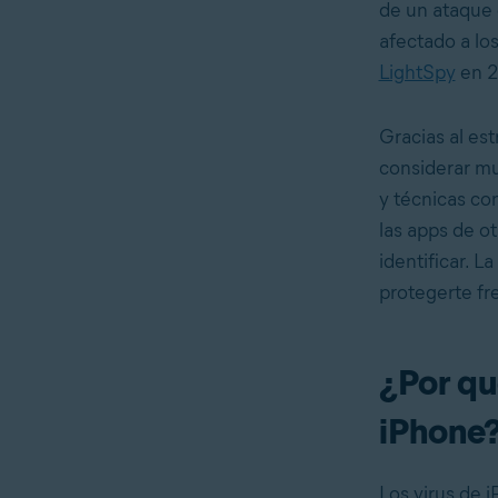
de un ataque 
afectado a lo
LightSpy
en 2
Gracias al est
considerar mu
y técnicas con
las apps de o
identificar. L
protegerte fr
¿Por qu
iPhone
Los virus de 