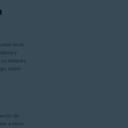
n
uelan en la
istema y
 Los ataques
sgo, sobre
mación de
ado a otros