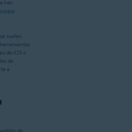
ue han
pyware
 se suelen
herramientas
nes de iOS o
les de
te a
n
medidas de