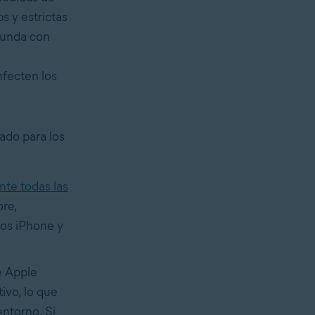
s y estrictas
ifunda con
nfecten los
ado para los
nte todas las
ore,
los iPhone y
 Apple
ivo, lo que
ntorno. Si