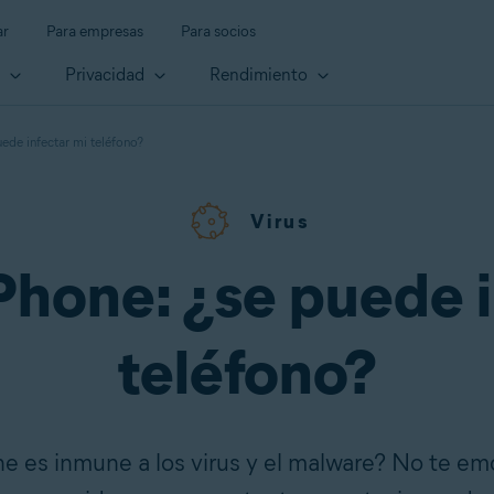
ar
Para empresas
Para socios
d
Privacidad
Rendimiento
uede infectar mi teléfono?
Virus
iPhone: ¿se puede i
teléfono?
e es inmune a los virus y el malware? No te e