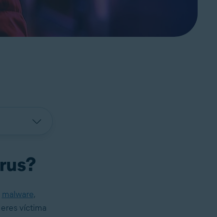
rus?
e
malware
,
o eres víctima