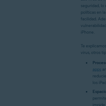
seguridad, lo
políticas en 
facilidad. Ade
vulnerabilidad
iPhone.
Te explicamos
virus, otros t
Proceso
apps
an
reducie
los iPad
Espacio
permite
impide 