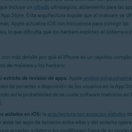
 que incluye un
cifrado
ultraseguro, aislamiento para las app
la App Store. Esta arquitectura impide que el malware se d
más, Apple actualiza iOS con frecuencia para corregir las
es, lo que dificulta que los hackers exploten el sistema e i
 con más detalle por qué el iPhone es un objetivo complic
ipos de malware y los hackers:
 estricto de revisión de apps:
Apple
analiza exhaustivame
tes de ponerlas a disposición de los usuarios en la App St
ndo así la probabilidad de se cuele software malicioso en 
.
s aislados en iOS:
la
arquitectura con espacios aislados
de
 aislar las apps de terceros entre ellas y del sistema operat
que accedan a datos o los modifiquen fuera de su propio e