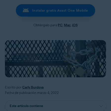
Instalar gratis Avast One Mobile
Obténgalo para
PC
,
Mac
,
iOS
Escrito por
Carly Burdova
Fecha de publicación marzo 4, 2022
Este artículo contiene