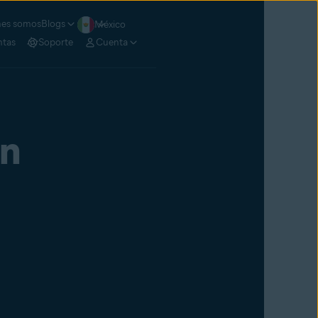
nes somos
Blogs
México
ntas
Soporte
Cuenta
en