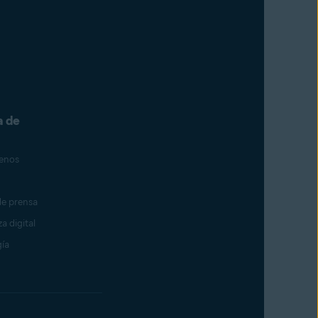
a de
enos
de prensa
a digital
ía