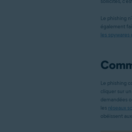
sollicités, c’e
Le phishing n
également fai
les spywares 
Comme
Le phishing c
cliquer sur un
demandées ou 
les
réseaux s
obéissent aux