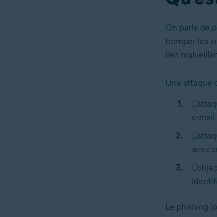
On parle de ph
tromper les v
lien malveillan
Une attaque d
L’atta
e-mail
L’atta
avez c
L’obje
identi
Le phishing (