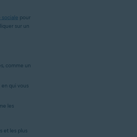
 sociale
pour
liquer sur un
ues, comme un
 en qui vous
me les
 et les plus