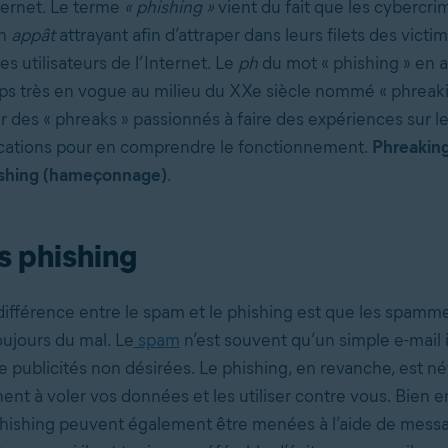
ernet. Le terme
« phishing »
vient du fait que les cybercri
un
appât
attrayant afin d’attraper dans leurs filets des victi
es utilisateurs de l’Internet. Le
ph
du mot « phishing » en a
s très en vogue au milieu du XXe siècle nommé « phreaki
ur des « phreaks » passionnés à faire des expériences sur l
ations pour en comprendre le fonctionnement.
Phreaking
ishing (hameçonnage)
.
 phishing
 différence entre le spam et le phishing est que les spamm
oujours du mal. Le
spam
n’est souvent qu’un simple e-mail i
 publicités non désirées. Le phishing, en revanche, est néf
ent à voler vos données et les utiliser contre vous. Bien e
hishing peuvent également être menées à l’aide de mess