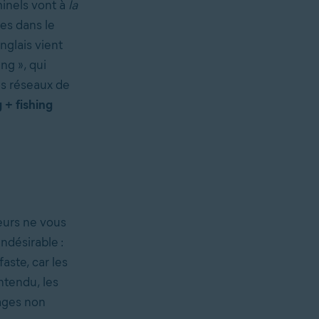
minels vont à
la
mes dans le
nglais vient
ng », qui
es réseaux de
 + fishing
eurs ne vous
ndésirable :
aste, car les
ntendu, les
ages non