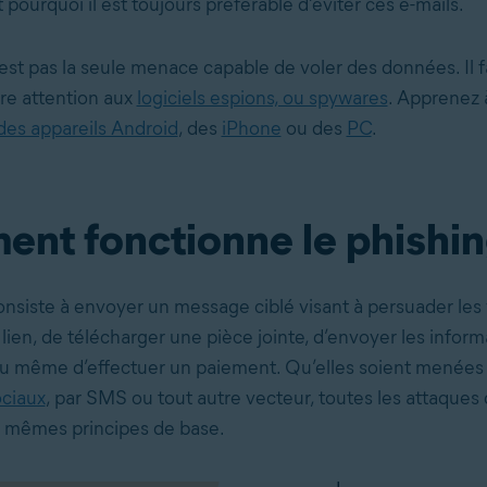
st pourquoi il est toujours préférable d’éviter ces e-mails.
’est pas la seule menace capable de voler des données. Il f
re attention aux
logiciels espions, ou spywares
. Apprenez
des appareils Android
, des
iPhone
ou des
PC
.
nt fonctionne le phishin
onsiste à envoyer un message ciblé visant à persuader les
 lien, de télécharger une pièce jointe, d’envoyer les inform
même d’effectuer un paiement. Qu’elles soient menées p
ociaux
, par SMS ou tout autre vecteur, toutes les attaques
 mêmes principes de base.