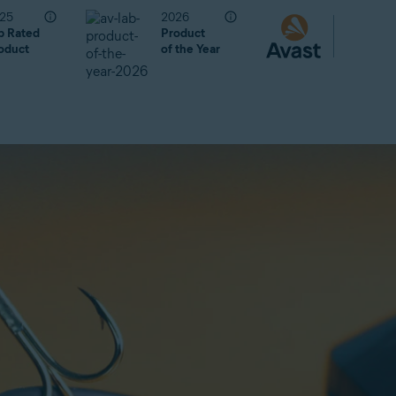
25
2026
p Rated
Product
oduct
of the Year