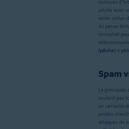
connues d’Int
pêche
avec 
vaste
océan
d
du passe-temp
consistait po
télécommunic
(pêche) = ph
Spam vs
La principale
veulent pas t
un ramassis de
pirates cherch
attaques de p