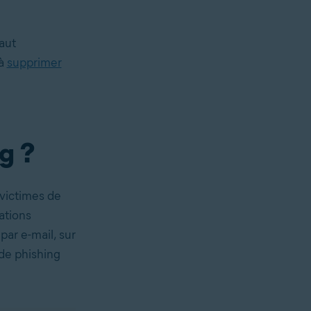
aut
 à
supprimer
g ?
 victimes de
ations
ar e-mail, sur
 de phishing