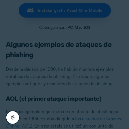
Instalar gratis Avast One Mobile
Obténgalo para
PC
,
Mac
,
iOS
Algunos ejemplos de ataques de
phishing
Desde la década de 1990, ha habido muchos ejemplos
notables de ataques de phishing. Estos son algunos
ejemplos antiguos y recientes de ataques de phishing:
AOL (el primer ataque importante)
El primer ejemplo registrado de un ataque de phishing se
produjo en 1994. Estaba dirigido a
los usuarios de America
Online (AOL)
. En esta estafa se utilizó un conjunto de