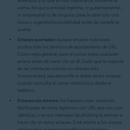
amenazas y, lo que es más importante, conserve la
calma. Ninguna entidad legítima, ni gubernamental,
ni empresarial ni de ninguna clase, le dará solo una
única y urgentísima posibilidad antes de cerrarle la
puerta.
Enlaces acortados:
busque enlaces maliciosos
ocultos tras los servicios de acortamiento de URL.
Como regla general, pase el cursor sobre cualquier
enlace antes de hacer clic en él. Dado que la mayoría
de las interfaces móviles no ofrecen esta
funcionalidad, sea desconfíe el doble de los enlaces
cuando consulte el correo electrónico desde el
teléfono.
Enlaces con errores:
los hackers crean versiones
falsificadas de sitios legítimos con URL que son
casi
idénticas, y en sus mensajes de phishing le animan a
hacer clic en estos enlaces. Esté atento a los
errores
deliberados
, ya sean tipográficos (los hackers