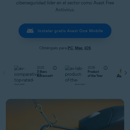
ciberseguridad líder en el sector como Avast Free
Antivirus.
Instalar gratis Avast One Mobile
Obténgalo para
PC
,
Mac
,
iOS
2025
2026
3 Stars
Product
Advanced+
of the Year