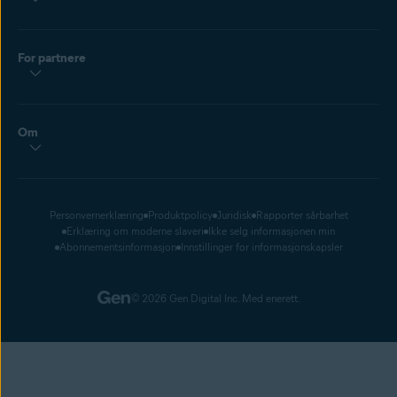
For partnere
Om
Personvernerklæring
Produktpolicy
Juridisk
Rapporter sårbarhet
Erklæring om moderne slaveri
Ikke selg informasjonen min
Abonnementsinformasjon
Innstillinger for informasjonskapsler
© 2026 Gen Digital Inc. Med enerett.