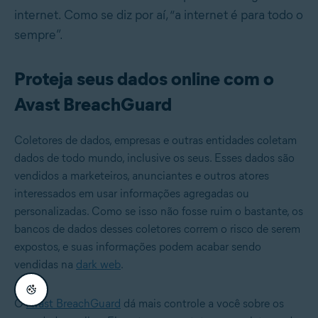
internet. Como se diz por aí, “a internet é para todo o
sempre”.
Proteja seus dados online com o
Avast BreachGuard
Coletores de dados, empresas e outras entidades coletam
dados de todo mundo, inclusive os seus. Esses dados são
vendidos a marketeiros, anunciantes e outros atores
interessados em usar informações agregadas ou
personalizadas. Como se isso não fosse ruim o bastante, os
bancos de dados desses coletores correm o risco de serem
expostos, e suas informações podem acabar sendo
vendidas na
dark web
.
O
Avast BreachGuard
dá mais controle a você sobre os