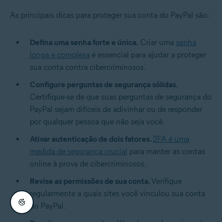
As principais dicas para
proteger sua conta do PayPal
são:
Defina uma senha forte e única.
Criar uma
senha
longa e complexa
é essencial para ajudar a proteger
sua conta contra cibercriminosos.
Configure perguntas de segurança sólidas.
Certifique-se de que suas perguntas de segurança do
PayPal sejam difíceis de adivinhar ou de responder
por qualquer pessoa que não seja você.
Ativar autenticação de dois fatores.
2FA é uma
medida de segurança crucial
para manter as contas
online à prova de cibercriminosos.
Revise as permissões de sua conta.
Verifique
regularmente a quais sites você vinculou sua conta
do PayPal.