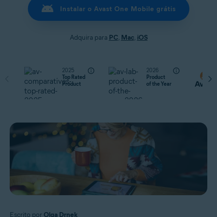
Instalar o Avast One Mobile grátis
Adquira para
PC
,
Mac
,
iOS
2025
2026
Top Rated
Product
Product
of the Year
Escrito por
Olga Drnek