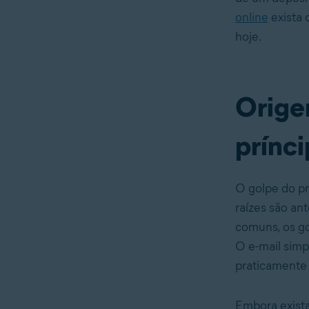
online
exista 
hoje.
Orige
prínci
O golpe do pr
raízes são an
comuns, os gol
O e-mail simp
praticamente
Embora exista