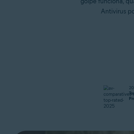
golpe funciona, qu
Antivirus p
20
To
Pr