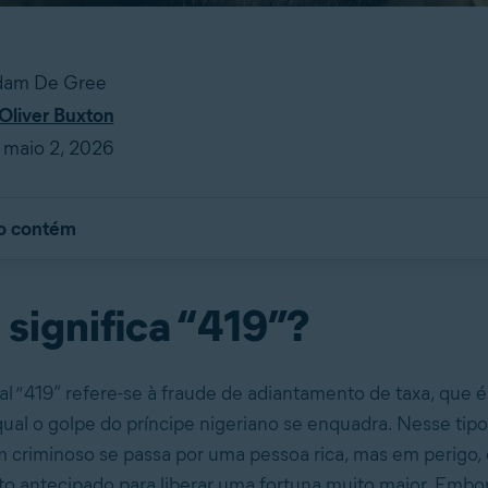
Adam De Gree
Oliver Buxton
 maio 2, 2026
go contém
significa “419”?
l “419” refere-se à fraude de adiantamento de taxa, que é
al o golpe do príncipe nigeriano se enquadra. Nesse tipo
m criminoso se passa por uma pessoa rica, mas em perigo,
o antecipado para liberar uma fortuna muito maior. Embo