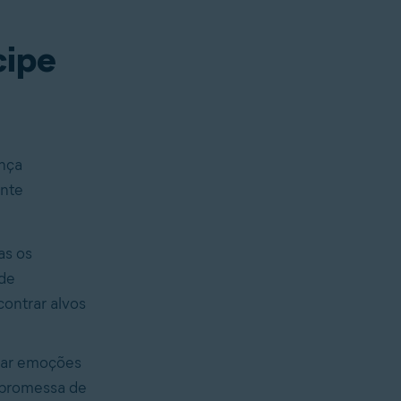
cipe
ança
ente
as os
 de
ontrar alvos
dear emoções
A promessa de