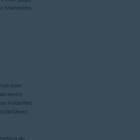
s financeiros
 mas suas
oais serem
mas inocentes.
instantâneo
istória do