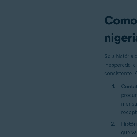
Como 
niger
Se a história
inesperada, a
consistente. 
Contat
procur
mensag
recept
Históri
que va