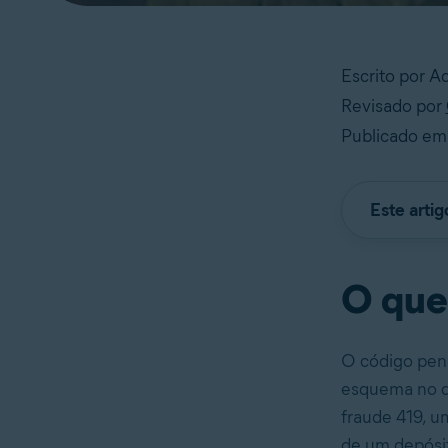
Escrito por 
Revisado por
Publicado em
Este arti
O que 
O código pena
esquema no qu
fraude 419, u
de um depósit