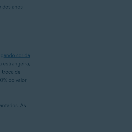
o dos anos
egando ser da
 estrangeira,
 troca de
30% do valor
iantados. As