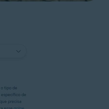
 o tipo de
 específico de
 que precisa
ra esse
golpe