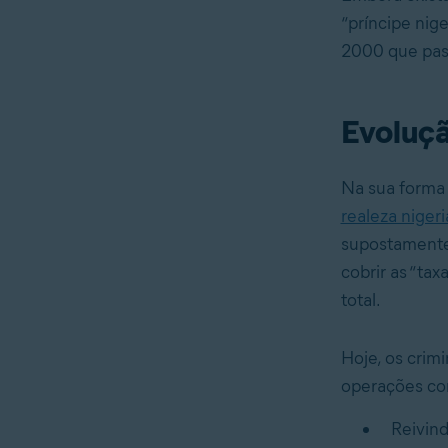
“príncipe nig
2000 que pass
Evoluçã
Na sua forma 
realeza niger
supostamente
cobrir as “tax
total.
Hoje, os crim
operações co
Reivind