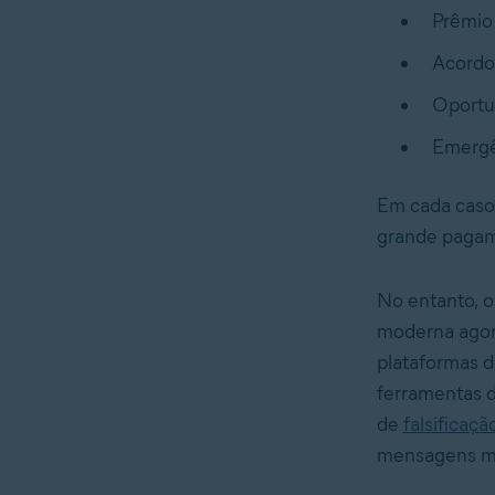
Prêmio 
Acordo 
Oportun
Emergê
Em cada caso,
grande pagam
No entanto, o 
moderna agora
plataformas d
ferramentas d
de
falsificaç
mensagens ma