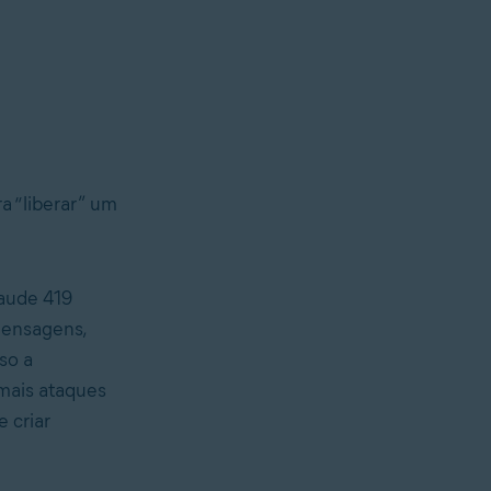
a “liberar” um
raude 419
mensagens,
so a
mais ataques
e criar