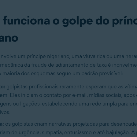
funciona o golpe do prín
iano
 envolve um príncipe nigeriano, uma viúva rica ou uma her
 mecânica da fraude de adiantamento de taxa é incrivelm
A maioria dos esquemas segue um padrão previsível:
o:
golpistas profissionais raramente esperam que as vítim
em. Eles iniciam o contato por e-mail, mídias sociais, apps
ens ou ligações, estabelecendo uma rede ampla para enc
ivos.
a:
os golpistas criam narrativas projetadas para desenca
riam de urgência, simpatia, entusiasmo e até bajulação. 