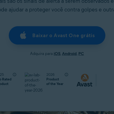
ais são os sinais de alerta a serem observados 
ode ajudar a proteger você contra golpes e out
Baixar o Avast One grátis
Adquira para
iOS
,
Android
,
PC
25
2026
p Rated
Product
oduct
of the Year