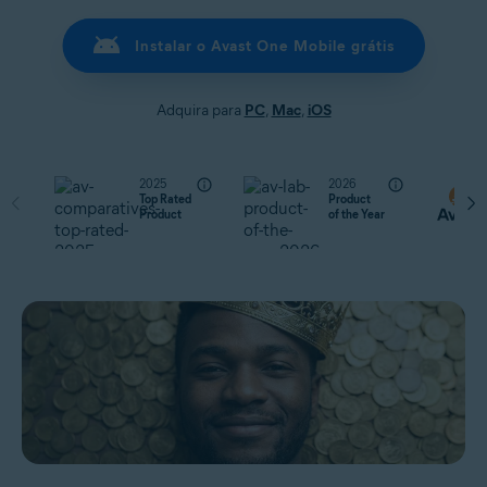
Instalar o Avast One Mobile grátis
Adquira para
PC
,
Mac
,
iOS
2025
2026
Top Rated
Product
Product
of the Year