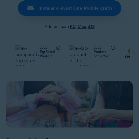
Instalar o Avast One Mobile grátis
Adquira para
PC
,
Mac
,
iOS
2025
2026
Top Rated
Product
Product
of the Year