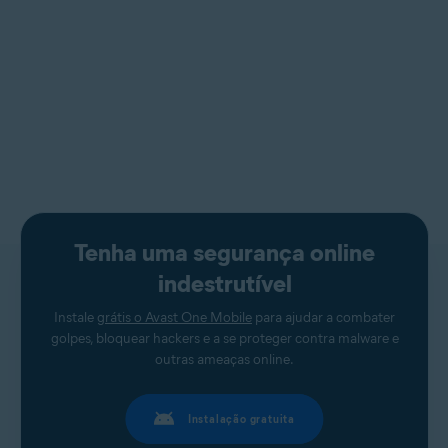
Tenha uma segurança online
indestrutível
Instale
grátis o Avast One Mobile
para ajudar a combater
golpes, bloquear hackers e a se proteger contra malware e
outras ameaças online.
Instalação gratuita