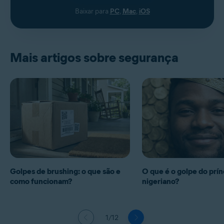
Baixar para
PC
,
Mac
,
iOS
Mais artigos sobre segurança
Golpes de brushing: o que são e
O que é o golpe do prín
como funcionam?
nigeriano?
1/12