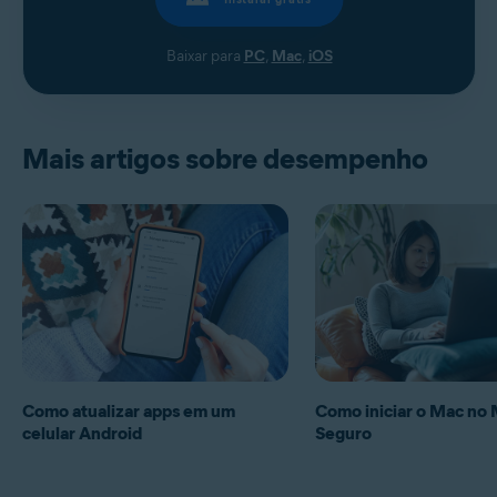
Baixar para
PC
,
Mac
,
iOS
Mais artigos sobre desempenho
Como atualizar apps em um
Como iniciar o Mac no
celular Android
Seguro