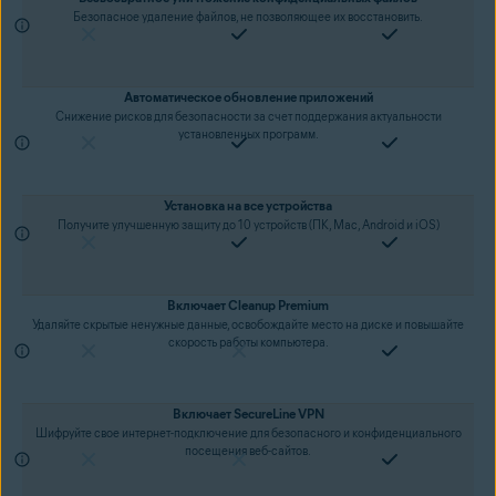
Безопасное удаление файлов, не позволяющее их восстановить.
Автоматическое обновление приложений
Снижение рисков для безопасности за счет поддержания актуальности
установленных программ.
Установка на все устройства
Получите улучшенную защиту до 10 устройств (ПК, Mac, Android и iOS)
Включает Cleanup Premium
Удаляйте скрытые ненужные данные, освобождайте место на диске и повышайте
скорость работы компьютера.
Включает SecureLine VPN
Шифруйте свое интернет-подключение для безопасного и конфиденциального
посещения веб-сайтов.