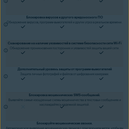
Блокировка вирусов и другого вредоносного ПО
Обнаружение вирусов, программ-вымогателей и других угроз в реальном времени.
Сканирование на наличие уязвимостей в системе безопасности сети Wi-Fi
Обнаружение проникновения посторонних и уязвимостей защиты вашей сети.
Дополнительный уровень защиты от программ-вымогателей
Защита личных фотографий и файлов от шифрования хакерами.
Блокировка мошеннических SMS-сообщений.
Выявляйте самые изощренные схемы мошенничества в текстовых сообщениях и
наслаждайтесь надежной защитой.
Блокируйте мошеннические звонки.
Автоматическое выявление мошеннических звонков с присвоением меток, чтобы вы