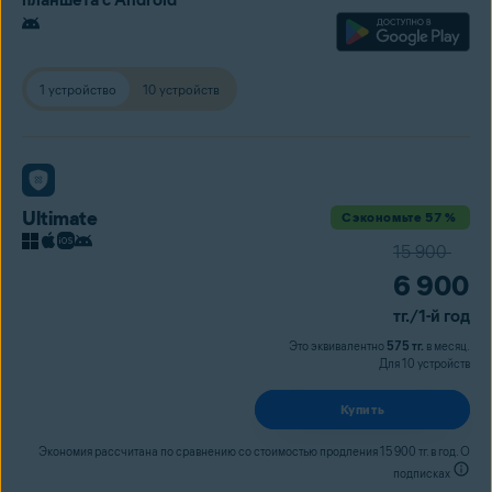
1 устройство
10 устройств
Ultimate
Сэкономьте 57 %
15 900
6 900
тг.
/1-й год
Это эквивалентно
575 тг.
в месяц.
Для 10 устройств
Купить
Экономия рассчитана по сравнению со стоимостью продления 15 900 тг. в год. О
подписках