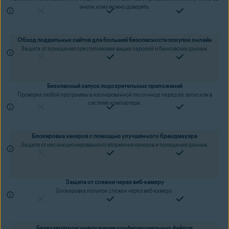
знали, кому можно доверять.
Обход поддельных сайтов для большей безопасности покупок онлайн
Защита от похищения преступниками ваших паролей и банковских данных.
Безопасный запуск подозрительных приложений
Проверка любой программы в изолированной песочнице перед ее запуском в
системе компьютера.
Блокировка хакеров с помощью улучшенного брандмауэра
Защита от несанкционированного вторжения хакеров и похищения данных.
Защита от слежки через веб-камеру
Блокировка попыток слежки через веб-камеру.
Безвозвратное уничтожение конфиденциальных файлов