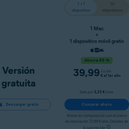
1 + 1
10
dispositivo
dispositivos
1 Mac
+
1 dispositivo móvil gratis
Ahorra 45 %
Versión
39,99
72,99
€
el 1er año
gratuita
Sale por
3,33 €
/mes.
Descargar gratis
Comprar ahora
Ahorro en comparación con el precio
de renovación 72,99 €/año. Detalles de
la suscripción