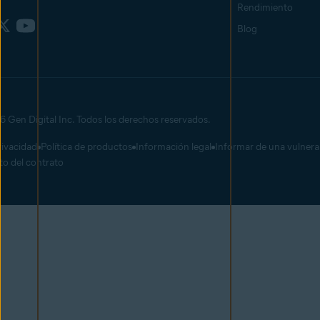
Rendimiento
Blog
 Gen Digital Inc. Todos los derechos reservados.
rivacidad
Política de productos
Información legal
Informar de una vulnera
to del contrato