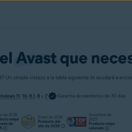
el
Avast
que neces
 Un simple vistazo a la tabla siguiente te ayudará a encon
indows 11
,
10
,
8.1
,
8
y
7
Garantía de reembolso de 30 días
ro de 2026
Diciembre de
Enero de 2026
ducto mejor
2025
Producto del
orado de
Producto mejor
año de 2026
5
valorado