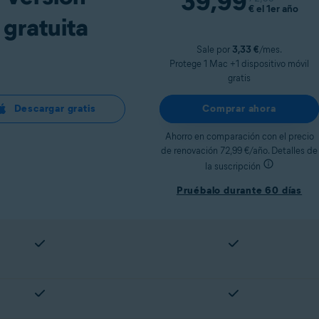
39,99
€
el 1er año
gratuita
Sale por
3,33 €
/mes.
Protege 1 Mac +1 dispositivo móvil
gratis
Descargar gratis
Comprar ahora
Ahorro en comparación con el precio
de renovación 72,99 €/año. Detalles de
la suscripción
Pruébalo durante 60 días