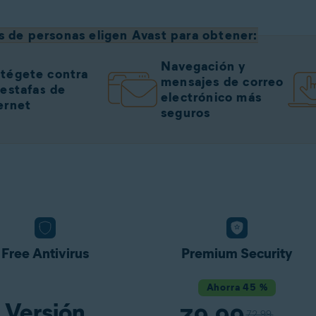
s de personas eligen Avast para obtener:
Navegación y
tégete contra
mensajes de correo
 estafas de
electrónico más
ernet
seguros
Free Antivirus
Premium Security
Ahorra 45 %
Versión
72,99