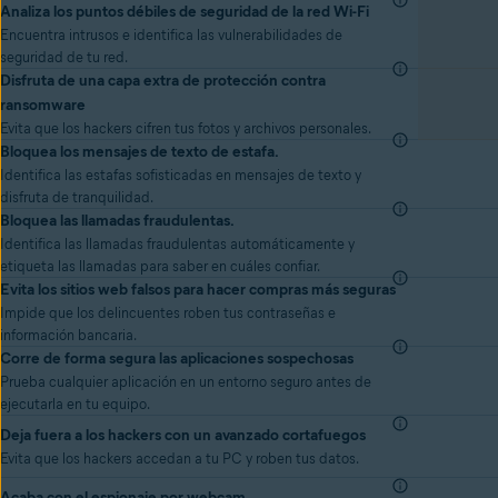
Analiza los puntos débiles de seguridad de la red Wi-Fi
Encuentra intrusos e identifica las vulnerabilidades de
seguridad de tu red.
Disfruta de una capa extra de protección contra
ransomware
Evita que los hackers cifren tus fotos y archivos personales.
Bloquea los mensajes de texto de estafa.
Identifica las estafas sofisticadas en mensajes de texto y
disfruta de tranquilidad.
Bloquea las llamadas fraudulentas.
Identifica las llamadas fraudulentas automáticamente y
etiqueta las llamadas para saber en cuáles confiar.
Evita los sitios web falsos para hacer compras más seguras
Impide que los delincuentes roben tus contraseñas e
información bancaria.
Corre de forma segura las aplicaciones sospechosas
Prueba cualquier aplicación en un entorno seguro antes de
ejecutarla en tu equipo.
Deja fuera a los hackers con un avanzado cortafuegos
Evita que los hackers accedan a tu PC y roben tus datos.
Acaba con el espionaje por webcam