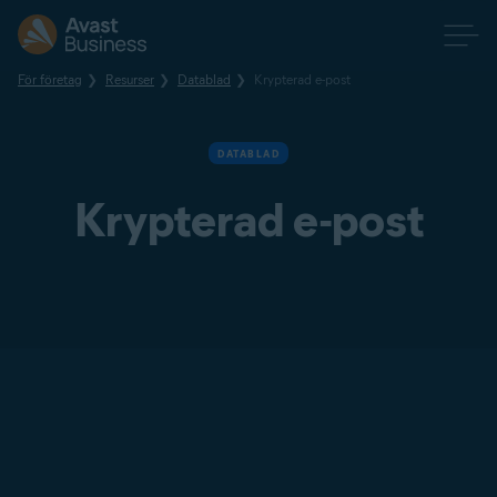
För företag
Resurser
Datablad
Krypterad e-post
DATABLAD
Krypterad e-post