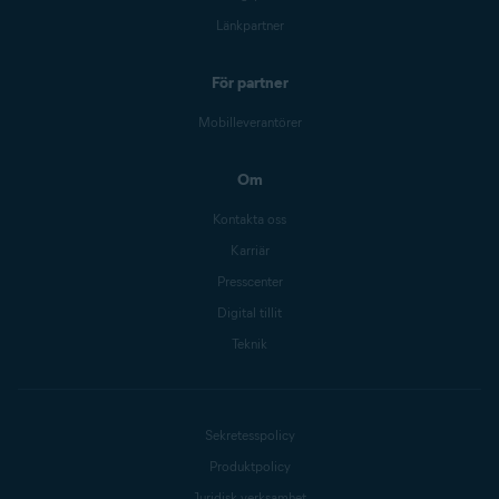
Länkpartner
För partner
Mobilleverantörer
Om
Kontakta oss
Karriär
Presscenter
Digital tillit
Teknik
Sekretesspolicy
Produktpolicy
Juridisk verksamhet