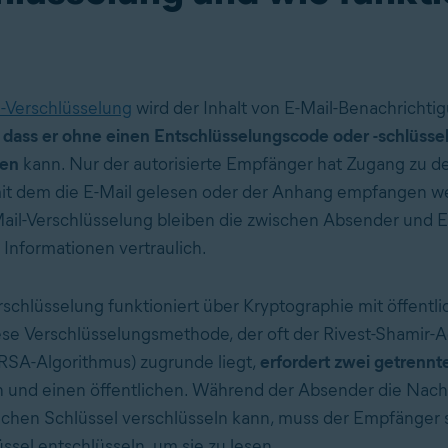
l-Verschlüsselung
wird der Inhalt von E-Mail-Benachrichti
,
dass er ohne einen Entschlüsselungscode oder -schlüssel
den
kann. Nur der autorisierte Empfänger hat Zugang zu 
mit dem die E-Mail gelesen oder der Anhang empfangen w
Mail-Verschlüsselung bleiben die zwischen Absender und
 Informationen vertraulich.
rschlüsselung funktioniert über Kryptographie mit öffentl
ese Verschlüsselungsmethode, der oft der Rivest-Shamir-
RSA-Algorithmus) zugrunde liegt,
erfordert zwei getrennt
n und einen öffentlichen. Während der Absender die Nachr
ichen Schlüssel verschlüsseln kann, muss der Empfänger 
üssel entschlüsseln, um sie zu lesen.