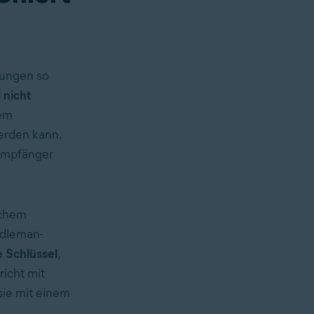
gungen so
 nicht
dem
erden kann.
 Empfänger
ichem
Adleman-
e Schlüssel
,
icht mit
sie mit einem