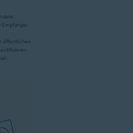
andere
ele Empfänger
n öffentlichen
ntifizieren.
ail-