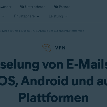
anwender
Für Unternehmen
Für Partner
t
Privatsphäre
Leistung
E-Mails in Gmail, Outlook, iOS, Android und auf anderen Plattformen
VPN
selung von E-Mails
iOS, Android und a
Plattformen