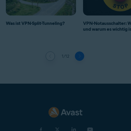
Was ist VPN-Split-Tunneling?
VPN-Notausschalter: Wa
und warum es wichtig i
1/12