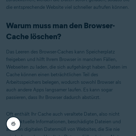
die entsprechende Website viel schneller aufrufen können.
Warum muss man den Browser-
Cache löschen?
Das Leeren des Browser-Caches kann Speicherplatz
freigeben und hilft Ihrem Browser in manchen Fällen,
Webseiten zu laden, die sich aufgehängt haben. Daten im
Cache können einen beträchtlichen Teil des
Arbeitsspeichers belegen, wodurch sowohl Browser als
auch andere Apps langsamer laufen. Es kann sogar
passieren, dass Ihr Browser dadurch abstürzt.
Oft enthält Ihr Cache auch veraltete Daten, also nicht
mehr aktuelle Informationen, beschädigte Dateien und
anderen digitalen Datenmüll von Websites, die Sie nie