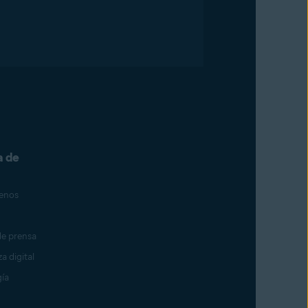
a de
enos
de prensa
a digital
ía