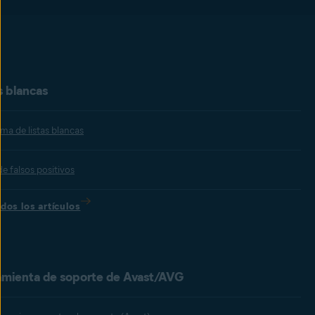
s blancas
ma de listas blancas
e falsos positivos
dos los artículos
amienta de soporte de Avast/AVG