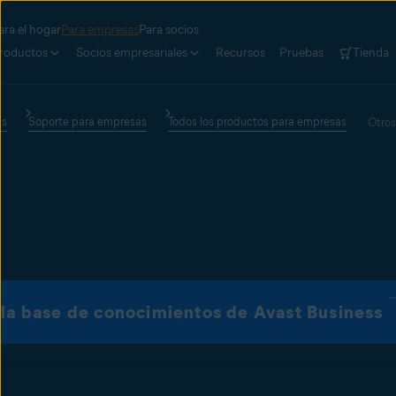
ara el hogar
Para empresas
Para socios
roductos
Socios empresariales
Recursos
Pruebas
Tienda
as
Soporte para empresas
Todos los productos para empresas
Otros
a la base de conocimientos de Avast Business