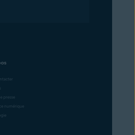
pos
ntacter
s
e presse
ce numérique
ogie