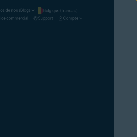
os de nous
Blogs
Belgique (français)
vice commercial
Support
Compte