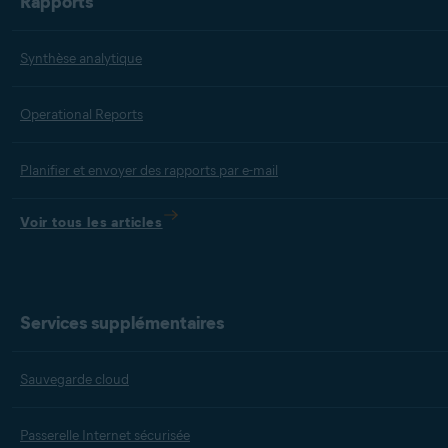
Rapports
Synthèse analytique
Operational Reports
Planifier et envoyer des rapports par e-mail
Voir tous les articles
Services supplémentaires
Sauvegarde cloud
Passerelle Internet sécurisée