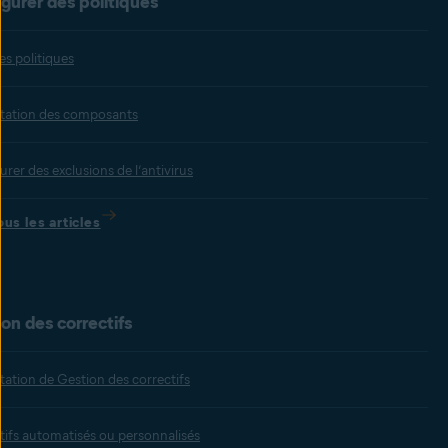
gurer des politiques
es politiques
tation des composants
rer des exclusions de l’antivirus
ous les articles
on des correctifs
tation de Gestion des correctifs
tifs automatisés ou personnalisés