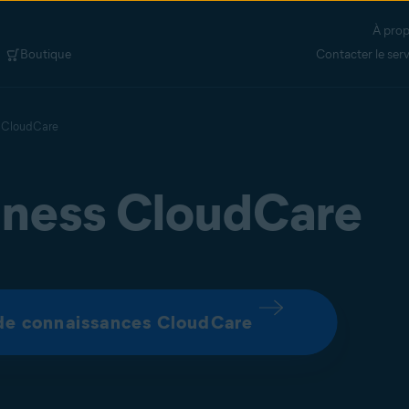
À prop
Boutique
Contacter le ser
 CloudCare
iness CloudCare
 de connaissances CloudCare