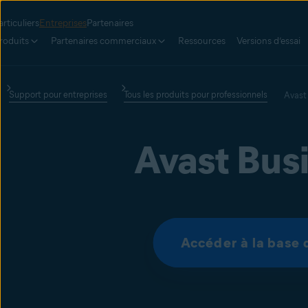
articuliers
Entreprises
Partenaires
roduits
Partenaires commerciaux
Ressources
Versions d’essai
Support pour entreprises
Tous les produits pour professionnels
Avast
Avast Bus
Accéder à la base