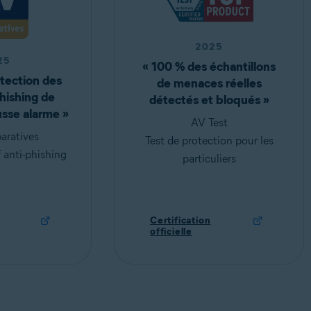
2025
25
« 100 % des échantillons
tection des
de menaces réelles
hishing de
détectés et bloqués »
usse alarme »
AV Test
ratives
Test de protection pour les
 anti-phishing
particuliers
Certification
officielle