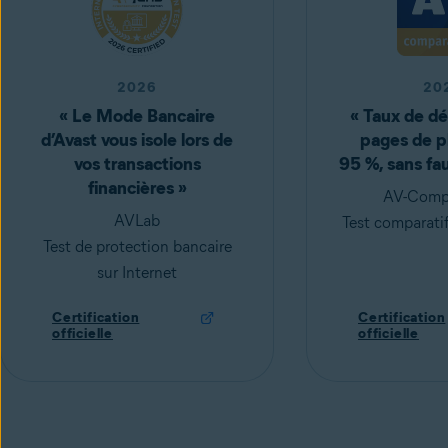
2026
20
« Le Mode Bancaire
« Taux de dé
d’Avast vous isole lors de
pages de p
vos transactions
95 %, sans fa
financières »
AV-Compa
AVLab
Test comparatif
Test de protection bancaire
sur Internet
Certification
Certification
officielle
officielle