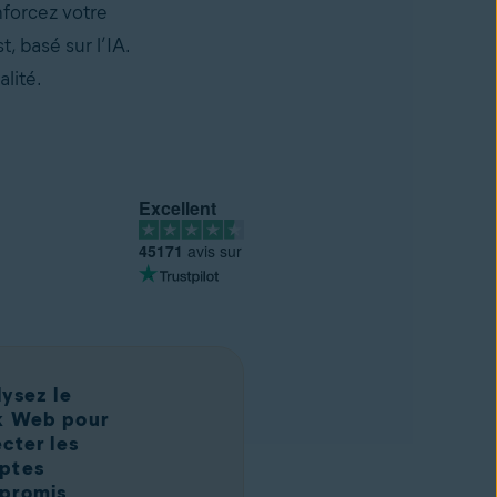
nforcez votre
, basé sur l’IA.
lité.
Excellent
45171
avis sur
ysez le
k Web pour
cter les
ptes
promis