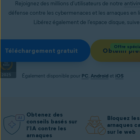
Rejoignez des millions d’utilisateurs de notre
antivir
défense contre les cybermenaces et les arnaques en lign
Libérez également de l’espace disque, suivez 
Offre spéci
Téléchargement gratuit
Obtenir pr
Également disponible pour
PC
,
Android
et
iOS
Obtenez des
Bloquez les
conseils basés sur
arnaques c
l’IA contre les
sur le web
arnaques