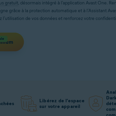
us gratuit
, désormais intégré à l’application Avast One. Re
e grâce à la protection automatique et à l’Assistant Avast
l’utilisation de vos données et renforcez votre confidentia
ale
emium
Anal
Dar
Libérez de l’espace
achées
déte
sur votre appareil
com
com