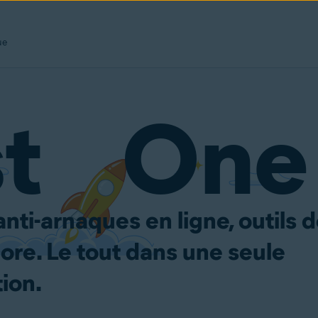
ue
st One
anti-arnaques en ligne, outils 
core. Le tout dans une seule
ion.