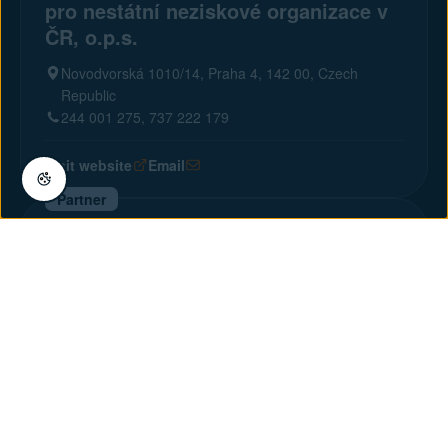
pro nestátní neziskové organizace v
ČR, o.p.s.
Novodvorská 1010/14, Praha 4, 142 00, Czech
Republic
244 001 275, 737 222 179
Visit website
Email
Partner
CCS International, s r.o.
U Potoka 8, Praha 10, 100 00, Czech Republic
274 868 733, 777 710 585
Visit website
Email
Partner
upit s.r.o.