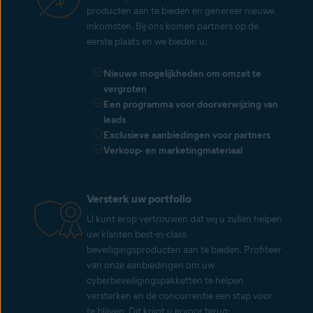
producten aan te bieden en genereer nieuwe
inkomsten. Bij ons komen partners op de
eerste plaats en we bieden u:
Nieuwe mogelijkheden om omzet te
vergroten
Een programma voor doorverwijzing van
leads
Exclusieve aanbiedingen voor partners
Verkoop- en marketingmateriaal
Versterk uw portfolio
U kunt erop vertrouwen dat wij u zullen helpen
uw klanten best-in-class
beveiligingsproducten aan te bieden. Profiteer
van onze aanbiedingen om uw
cyberbeveiligingspakketten te helpen
versterken en de concurrentie een stap voor
te blijven. Dit krijgt u ervoor terug: