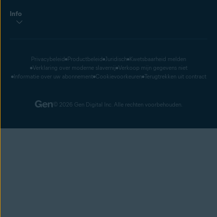
Info
Privacybeleid
Productbeleid
Juridisch
Kwetsbaarheid melden
Verklaring over moderne slavernij
Verkoop mijn gegevens niet
Informatie over uw abonnement
Cookievoorkeuren
Terugtrekken uit contract
© 2026 Gen Digital Inc. Alle rechten voorbehouden.