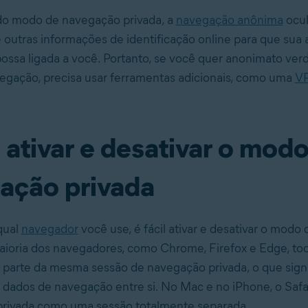
do modo de navegação privada, a
navegação anônima
ocul
 outras informações de identificação online para que sua 
possa ligada a você. Portanto, se você quer anonimato ver
egação, precisa usar ferramentas adicionais, como uma
V
ativar e desativar o modo
ação privada
qual
navegador
você use, é fácil ativar e desativar o mod
aioria dos navegadores, como Chrome, Firefox e Edge, tod
 parte da mesma sessão de navegação privada, o que signi
dados de navegação entre si. No Mac e no iPhone, o Safar
 privada como uma sessão totalmente separada.