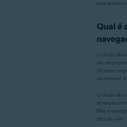
está anônimo
Qual é 
navega
O modo de na
seu dispositiv
clicados, via
de internet, 
O modo de na
ameaças onlin
Mas a navega
fácil de usar.