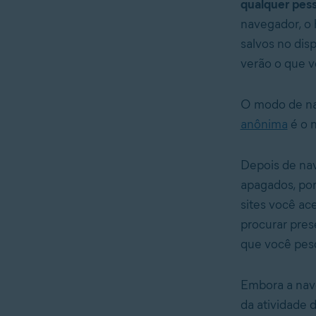
qualquer pes
navegador, o 
salvos no disp
verão o que v
O modo de nav
anônima
é o 
Depois de nav
apagados, por
sites você ac
procurar pres
que você pesq
Embora a nave
da atividade 