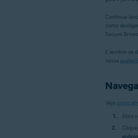
Continue len
como desligar
Secure Brows
E lembre-se d
nossa
avaliaç
Navega
Veja
como ati
Abra 
Clique
anôni