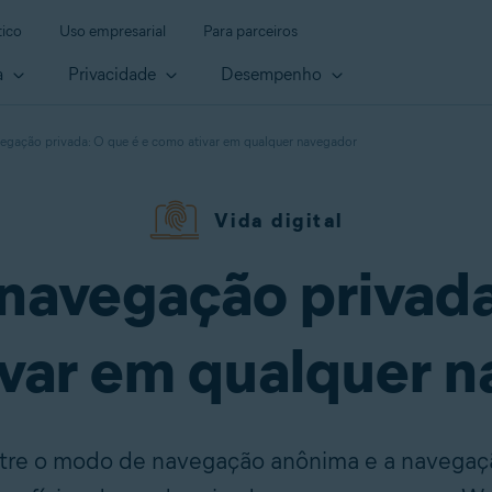
ico
Uso empresarial
Para parceiros
a
Privacidade
Desempenho
gação privada: O que é e como ativar em qualquer navegador
Vida digital
avegação privada
var em qualquer 
tre o modo de navegação anônima e a navegaç