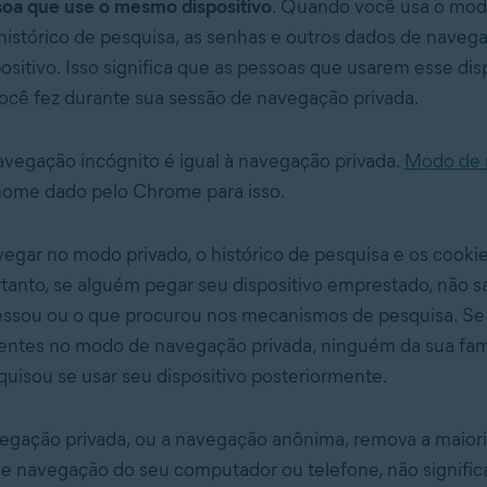
soa que use o mesmo dispositivo
. Quando você usa o mod
histórico de pesquisa, as senhas e outros dados de naveg
ositivo. Isso significa que as pessoas que usarem esse dis
ocê fez durante sua sessão de navegação privada.
egação incógnito é igual à navegação privada.
Modo de 
nome dado pelo Chrome para isso.
egar no modo privado, o histórico de pesquisa e os cooki
tanto, se alguém pegar seu dispositivo emprestado, não s
essou ou o que procurou nos mecanismos de pesquisa. Se
entes no modo de navegação privada, ninguém da sua famí
uisou se usar seu dispositivo posteriormente.
gação privada, ou a navegação anônima, remova a maioria
de navegação do seu computador ou telefone, não signific