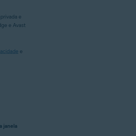
privada e
dge e Avast
vacidade
e
 janela