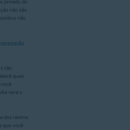
o privado do
ação não são
positivo não
navegação
es são
aberá quais
 você
lia verá o
 dos rastros
a que você