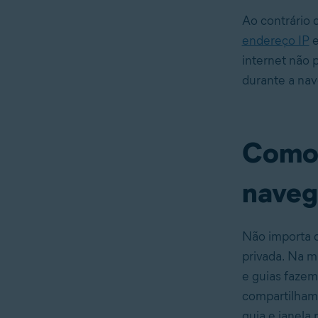
Ao contrário 
endereço IP
e
internet não 
durante a nav
Como 
naveg
Não importa 
privada. Na m
e guias fazem
compartilham 
guia e janela