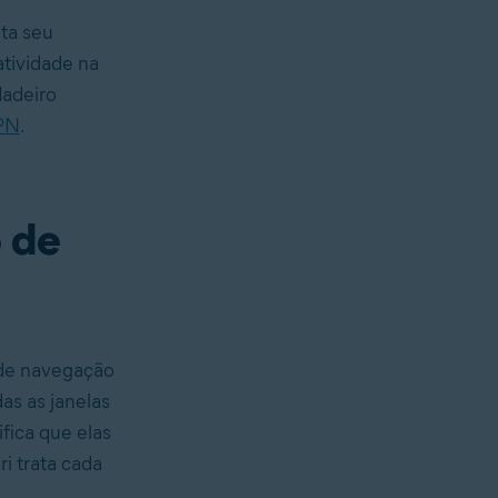
ta seu
atividade na
dadeiro
PN
.
 de
o de navegação
as as janelas
fica que elas
i trata cada