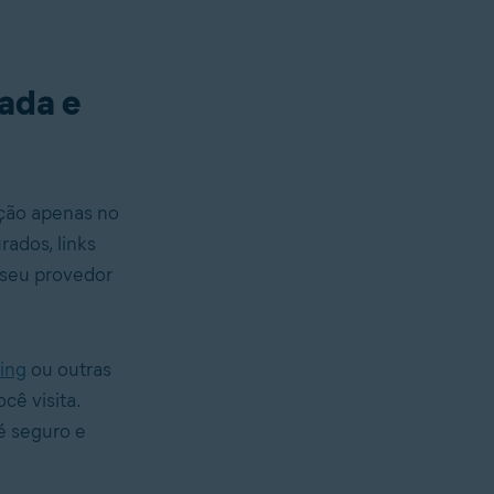
vada e
ção apenas no
rados, links
 seu provedor
ing
ou outras
cê visita.
é seguro e