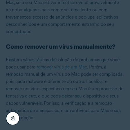
Mas, se o seu Mac estiver infectado, você provavelmente
irá notar alguns sinais como: sistema lento ou com
travamentos, excesso de anúncios e pop-ups, aplicativos
desconhecidos e um comportamento estranho do seu
computador.
Como remover um vírus manualmente?
Existem várias táticas de solução de problemas que você
pode usar para
remover vírus de um Mac
. Porém, a
remoção manual de um vírus do Mac pode ser complicada,
pois cada malware é diferente do outro. Localizar e
remover um vírus específico em seu Mac é um processo de
tentativa e erro, o que pode deixar seu dispositivo e seus
dados vulneráveis. Por isso, a verificação e a remoção
automática de ameaças com um antivírus para Mac é sua
melhor opção.