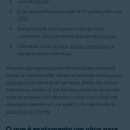
Use um
firewall
.
Evite se conectar a uma rede Wi-Fi pública sem uma
VPN
.
Tenha cuidado com anexos e links de e-mail
suspeitos e outros possíveis ataques de
phishing
.
Informe-se sobre
spyware
,
adware
,
malvertising
e
outras ameaças maliciosas.
O cenário da segurança cibernética está em constante
mudança. Hackers estão sempre inventando novos
crimes
cibernéticos
e maneiras de conseguir acesso aos nossos
dispositivos e dados. É por isso que se manter atualizado
sobre as ameaças mais recentes e sobre a tecnologia de
segurança cibernética é um aspecto tão importante da
segurança na Internet
.
O que é exatamente um vírus para