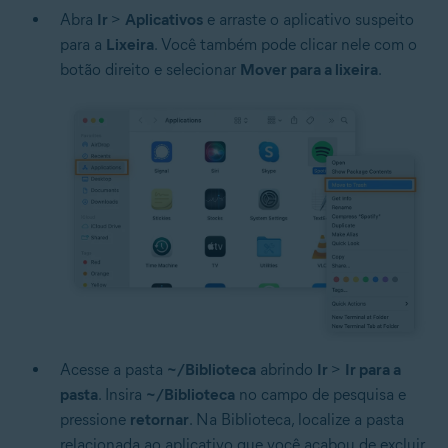
Abra
Ir
>
Aplicativos
e arraste o aplicativo suspeito
para a
Lixeira
. Você também pode clicar nele com o
botão direito e selecionar
Mover para a lixeira
.
Acesse a pasta
~/Biblioteca
abrindo
Ir
>
Ir para a
pasta
. Insira
~/Biblioteca
no campo de pesquisa e
pressione
retornar
. Na Biblioteca, localize a pasta
relacionada ao aplicativo que você acabou de excluir