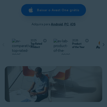
Baixar o Avast One grátis
Adquira para
Android
,
PC
,
iOS
2025
2026
Top Rated
Product
Product
of the Year