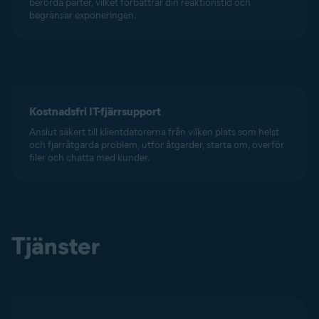
berörda parter, vilket förbättrar din reaktionstid och
begränsar exponeringen.
Kostnadsfri IT-fjärrsupport
Anslut säkert till klientdatorerna från vilken plats som helst
och fjärråtgärda problem, utför åtgärder, starta om, överför
filer och chatta med kunder.
Tjänster