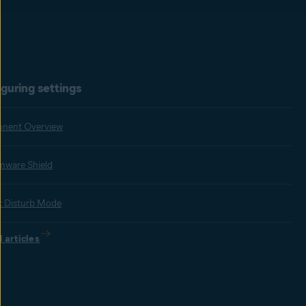
guring settings
nent Overview
ware Shield
 Disturb Mode
l articles