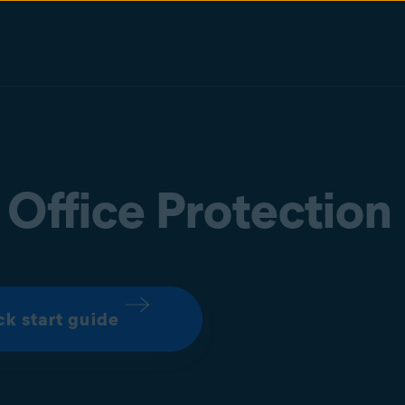
 Office Protection
ck start guide