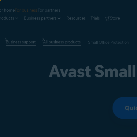
or home
For business
For partners
roducts
Business partners
Resources
Trials
Store
Business support
All business products
Small Office Protection
Avast Small
Qui