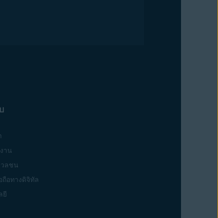
ับ
า
งงาน
อมวลชน
อถือทางดิจิทัล
ยี