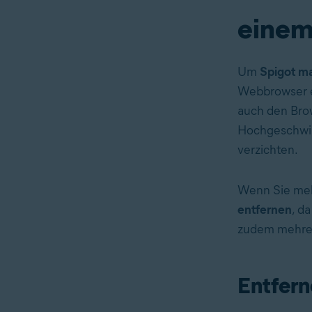
eine
Um
Spigot m
Webbrowser en
auch den Bro
Hochgeschwin
verzichten.
Wenn Sie me
entfernen
, d
zudem mehrer
Entfern