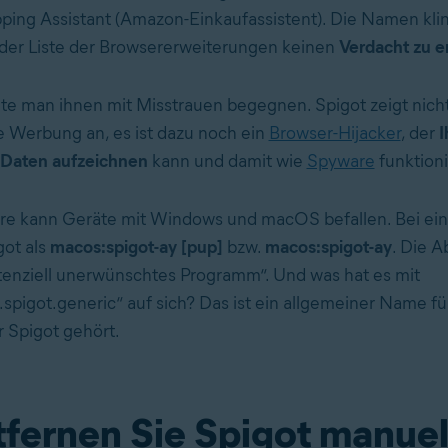
ng Assistant (Amazon-Einkaufassistent). Die Namen klin
der Liste der Browsererweiterungen keinen
Verdacht zu e
llte man ihnen mit Misstrauen begegnen. Spigot zeigt nich
 Werbung an, es ist dazu noch ein
Browser-Hijacker
, der
I
 Daten aufzeichnen
kann und damit wie
Spyware
funktioni
re kann Geräte mit Windows und macOS befallen. Bei ei
got als
macos:spigot-ay [pup]
bzw.
macos:spigot-ay
. Die 
enziell unerwünschtes Programm“. Und was hat es mit
.spigot.generic“ auf sich? Das ist ein allgemeiner Name fü
r Spigot gehört.
tfernen Sie Spigot manuel