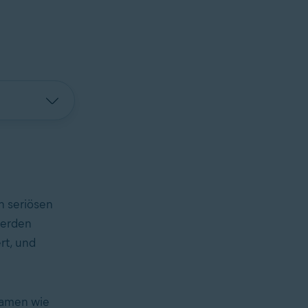
h seriösen
werden
rt, und
Namen wie