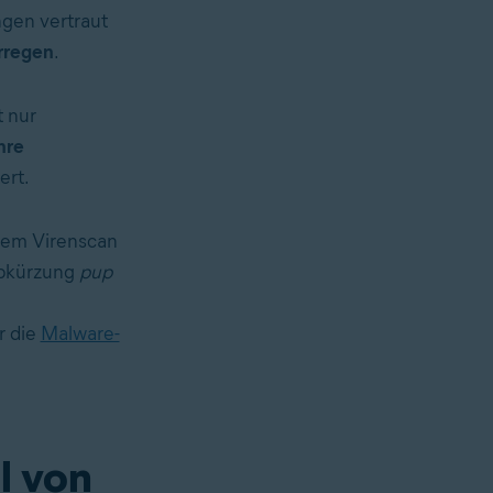
gen vertraut
rregen
.
t nur
hre
ert.
nem Virenscan
Abkürzung
pup
r die
Malware-
l von