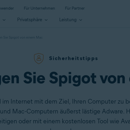
anwender
Für Unternehmen
Für Partner
t
Privatsphäre
Leistung
en Sie Spigot von einem Mac
Sicherheitstipps
gen Sie Spigot vo
 im Internet mit dem Ziel, Ihren Computer zu be
nd Mac-Computern äußerst lästige Adware. Hie
itigen oder mit einem kostenlosen Tool wie A