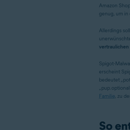
Amazon Shoppi
genug, um in 
Allerdings so
unerwünschte
vertraulichen
Spigot-Malwa
erscheint Spi
bedeutet „pot
„pup.optional
Familie
, zu de
So en