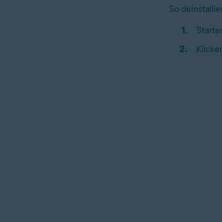
So deinstallie
Starte
Klicke