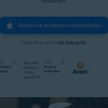
loswerden.
Avast One kostenlos herunterladen
Holen Sie es sich für
iOS
,
Android
,
PC
25
2026
p Rated
Product
oduct
of the Year