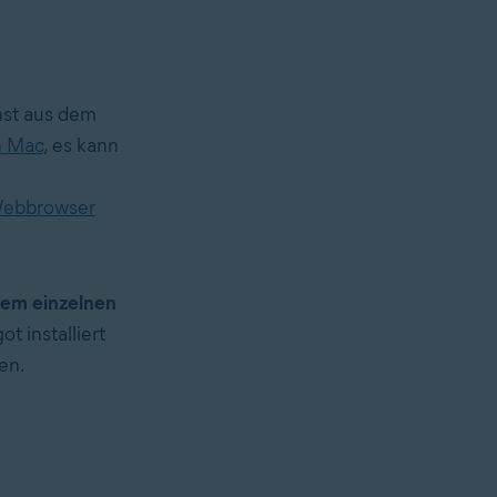
hst aus dem
n Mac
, es kann
Webbrowser
dem einzelnen
t installiert
en.