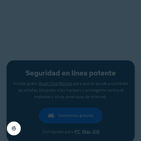
Seguridad en línea potente
Instala gratis
Avast One Mobile
para que te ayude a combatir
las estafas, bloquear a los hackers y protegerte contra el
malware y otras amenazas de internet.
Instalación gratuita
Consíguelo para
PC
,
Mac
,
iOS