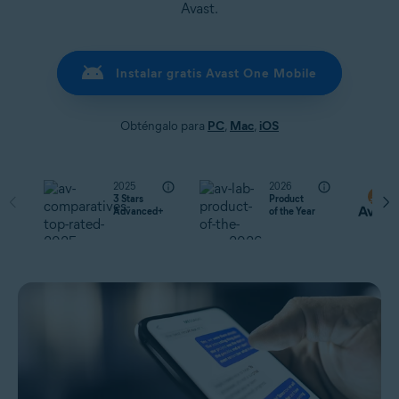
Avast.
Instalar gratis Avast One Mobile
Obténgalo para
PC
,
Mac
,
iOS
2025
2026
3 Stars
Product
Advanced+
of the Year