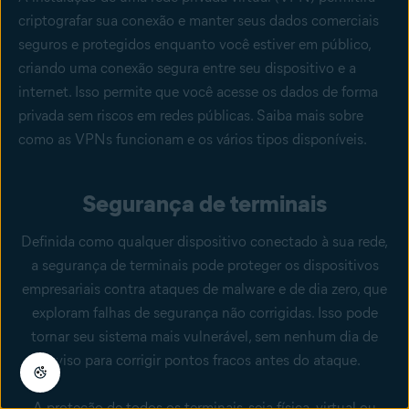
criptografar sua conexão e manter seus dados comerciais
seguros e protegidos enquanto você estiver em público,
criando uma conexão segura entre seu dispositivo e a
internet. Isso permite que você acesse os dados de forma
privada sem riscos em redes públicas. Saiba mais sobre
como as VPNs funcionam e os vários tipos disponíveis.
Segurança de terminais
Definida como qualquer dispositivo conectado à sua rede,
a segurança de terminais pode proteger os dispositivos
empresariais contra ataques de malware e de
dia zero
, que
exploram falhas de segurança não corrigidas. Isso pode
tornar seu sistema mais vulnerável, sem nenhum dia de
aviso para corrigir pontos fracos antes do ataque.
A proteção de todos os terminais, seja física, virtual ou