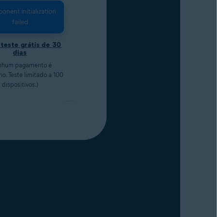
nent initialization
failed
r teste grátis de 30
dias
nhum pagamento é
io. Teste limitado a 100
dispositivos.)