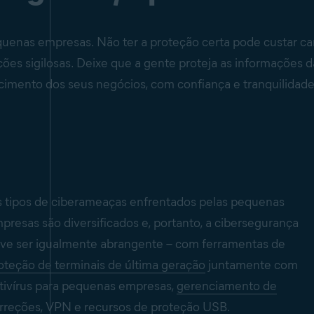
uenas empresas. Não ter a proteção certa pode custar ca
ões sigilosas. Deixe que a gente proteja as informações d
cimento dos seus negócios, com confiança e tranquilidade
 tipos de ciberameaças enfrentados pelas pequenas
presas são diversificados e, portanto, a cibersegurança
ve ser igualmente abrangente – com ferramentas de
oteção de terminais de última geração
juntamente com
tivírus para pequenas empresas,
gerenciamento de
rreções
,
VPN
e recursos de proteção USB.