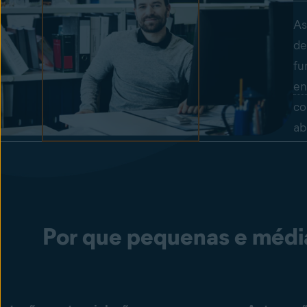
As
de
fu
en
co
ab
Por que pequenas e média