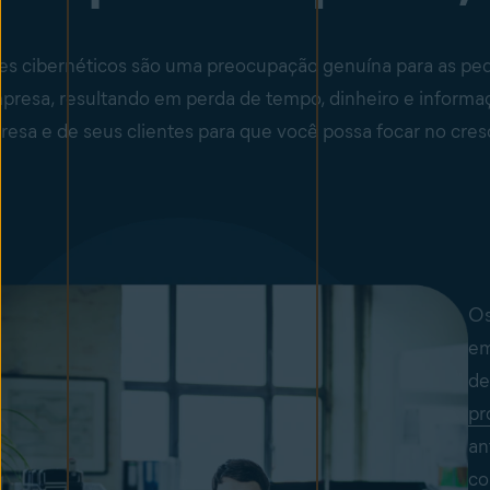
es cibernéticos são uma preocupação genuína para as peq
presa, resultando em perda de tempo, dinheiro e informaç
esa e de seus clientes para que você possa focar no cres
Os
em
de
pr
an
co