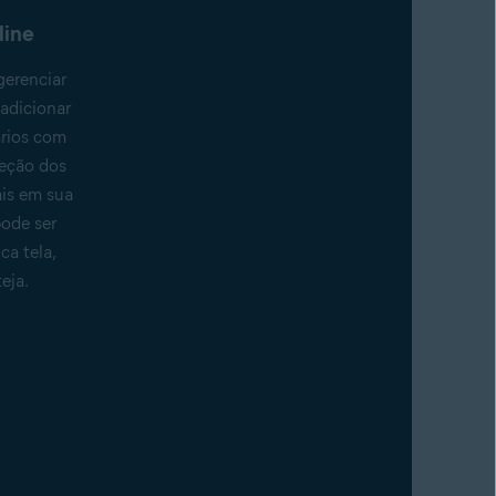
line
gerenciar
 adicionar
rios com
teção dos
ais em sua
pode ser
a tela,
eja.