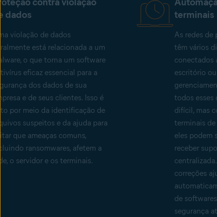
roteção contra violação
Automaçã
e dados
terminais
a violação de dados
As redes de
ralmente está relacionada a um
têm vários d
lware, o que torna um software
conectados a
tivírus eficaz essencial para a
escritório o
gurança dos dados de sua
gerenciamen
presa e de seus clientes. Isso é
todos esses 
ito por meio da identificação de
difícil, mas
quivos suspeitos e da ajuda para
terminais de
itar que ameaças comuns,
eles podem 
cluindo ransomwares, afetem a
receber supo
de, o servidor e os terminais.
centralizada
correções aj
automaticam
de softwares
segurança at