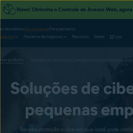
Novo! Obtenha o Controle de Acesso Web, agora c
so doméstico
Uso comercial
Para parceiros
rodutos
Parceiros de negócios
Recursos
Testes
Loja
iness products
Soluções de Antivírus e Cibersegurança para Pequenas Em
Soluções de cib
pequenas empr
Receba proteção online em que você pode confia