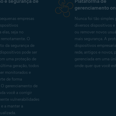
o e segurança de
Plataforma de
gerenciamento on
 pequenas empresas
Nunca foi tão simples 
ispositivos
diversos dispositivos e
 elas, seja no
ou remover novos usuá
u remotamente. O
mais segurança. A pro
to da segurança de
dispositivos empresari
dispositivos pode ser
rede, antigos e novos, 
 com uma proteção de
gerenciada em uma únic
 última geração, todos
onde quer que você est
ser monitorados e
rte de forma
. O gerenciamento de
uda você a corrigir
ente vulnerabilidades
 e a manter a
ualizada.