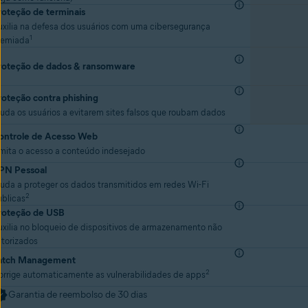
roteção de terminais
xilia na defesa dos usuários com uma cibersegurança
1
remiada
roteção de dados & ransomware
roteção contra phishing
uda os usuários a evitarem sites falsos que roubam dados
ontrole de Acesso Web
imita o acesso a conteúdo indesejado
PN Pessoal
uda a proteger os dados transmitidos em redes Wi-Fi
2
úblicas
roteção de USB
xilia no bloqueio de dispositivos de armazenamento não
utorizados
atch Management
2
orrige automaticamente as vulnerabilidades de apps
Garantia de reembolso de 30 dias