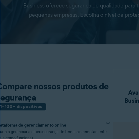
Business oferece segurança de qualidade para te
pequenas empresas. Escolha o nível de prote
Compare nossos produtos de
Avas
segurança
Busin
1–100+ dispositivos
lataforma de gerenciamento online
juda a gerenciar a cibersegurança de terminais remotamente
eja como funciona
)