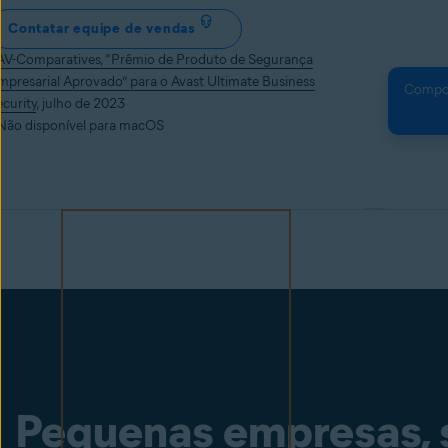
Contatar equipe de vendas
AV-Comparatives, “Prêmio de Produto de Segurança
mpresarial Aprovado” para o Avast Ultimate Business
Compone
curity
, julho de 2023
 Não disponível para macOS
Pequenas empresas, 