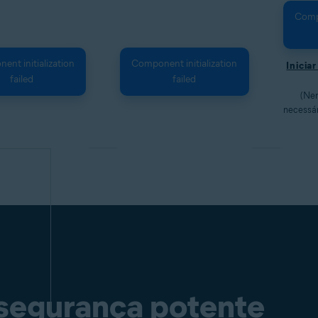
Compo
nt initialization
Component initialization
Inicia
failed
failed
(Ne
necessár
segurança potente