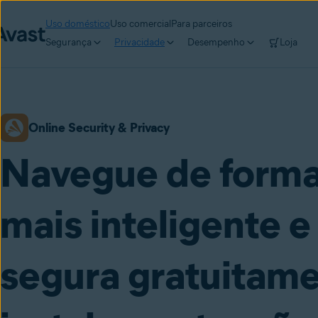
Uso doméstico
Uso comercial
Para parceiros
Segurança
Privacidade
Desempenho
Loja
Online Security & Privacy
Navegue de form
mais inteligente e
segura gratuitame