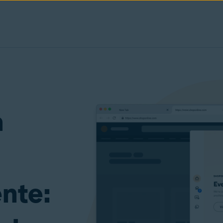
a
nte: