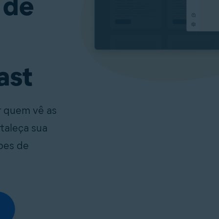
 de
ast
r quem vê as
rtaleça sua
lpes de