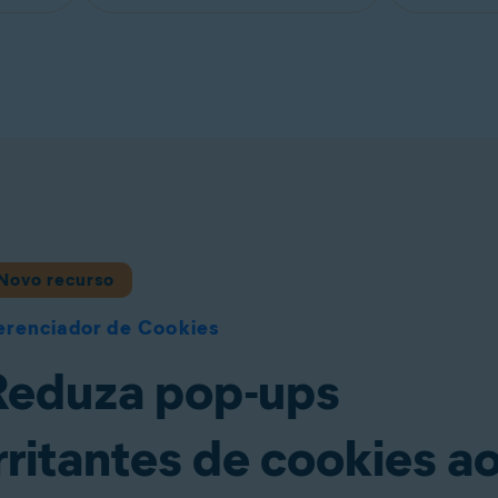
xtensão de navegador e explore a Internet com mais conf
Novo recurso
renciador de Cookies
Reduza pop-ups
rritantes de cookies a