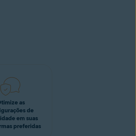
timize as
igurações de
cidade em suas
rmas preferidas