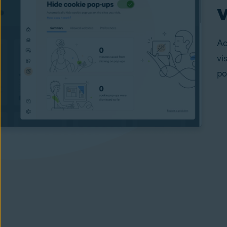
v
Ac
vi
po